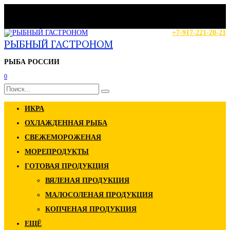
Перейти
г.Казань, ул. Аграрная, д. 2
к
Режим работы:
содержанию
вт-пт: 8.00-19.00 сб-вс: 7.00-18.00
+7-917-221-20-21
РЫБНЫЙ ГАСТРОНОМ
РЫБА РОССИИ
0
Search
for:
ИКРА
ОХЛАЖДЕННАЯ РЫБА
СВЕЖЕМОРОЖЕНАЯ
МОРЕПРОДУКТЫ
ГОТОВАЯ ПРОДУКЦИЯ
ВЯЛЕНАЯ ПРОДУКЦИЯ
МАЛОСОЛЕНАЯ ПРОДУКЦИЯ
КОПЧЕНАЯ ПРОДУКЦИЯ
ЕЩЁ