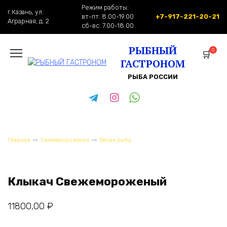
Перейти
Режим работы:
г.Казань, ул.
к
вт-пт: 8.00-19.00
+7-917-221-20-21
Аграрная, д. 2
содержанию
сб-вс: 7.00-18.00
РЫБНЫЙ
0
ГАСТРОНОМ
РЫБА РОССИИ
Главная
Свежемороженая
Белая рыба
Клыкач Свежемороженый
11800,00
₽