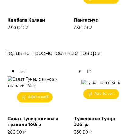
Камбала Калкан
Пангасиус
2300,00
₽
630,00
₽
Недавно просмотренные товары
Add to cart
Add to cart
Салат Тунец с киноа и
Тушенка из Тунца
травами 160гр
335гр.
280,00
₽
350,00
₽