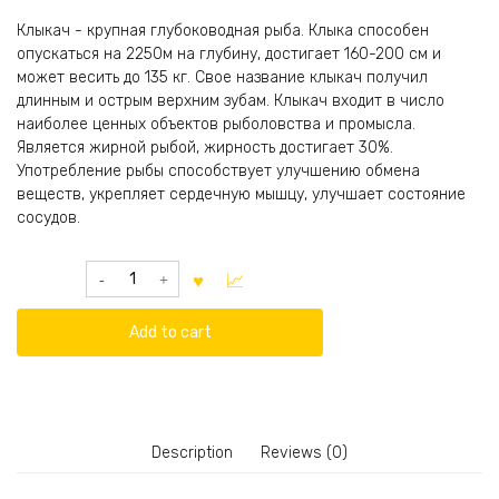
Клыкач - крупная глубоководная рыба. Клыка способен
опускаться на 2250м на глубину, достигает 160-200 см и
может весить до 135 кг. Свое название клыкач получил
длинным и острым верхним зубам. Клыкач входит в число
наиболее ценных объектов рыболовства и промысла.
Является жирной рыбой, жирность достигает 30%.
Употребление рыбы способствует улучшению обмена
веществ, укрепляет сердечную мышцу, улучшает состояние
сосудов.
Клыкач
Свежемороженый
quantity
Add to cart
Description
Reviews (0)