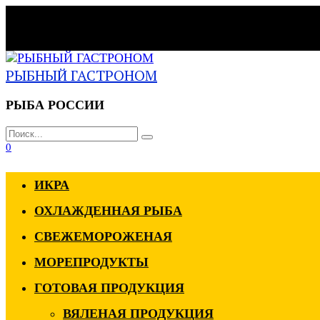
Перейти
г.Казань, ул. Аграрная, д. 2
к
Режим работы:
содержанию
вт-пт: 8.00-19.00 сб-вс: 7.00-18.00
РЫБНЫЙ ГАСТРОНОМ
РЫБА РОССИИ
Search
for:
0
ИКРА
ОХЛАЖДЕННАЯ РЫБА
СВЕЖЕМОРОЖЕНАЯ
МОРЕПРОДУКТЫ
ГОТОВАЯ ПРОДУКЦИЯ
ВЯЛЕНАЯ ПРОДУКЦИЯ