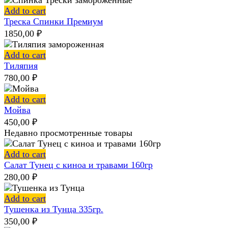
Add to cart
Треска Спинки Премиум
1850,00
₽
Add to cart
Тиляпия
780,00
₽
Add to cart
Мойва
450,00
₽
Недавно просмотренные товары
Add to cart
Салат Тунец с киноа и травами 160гр
280,00
₽
Add to cart
Тушенка из Тунца 335гр.
350,00
₽